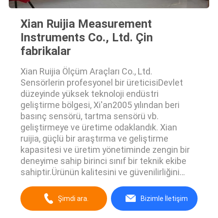
Xian Ruijia Measurement
Instruments Co., Ltd. Çin
fabrikalar
Xian Ruijia Ölçüm Araçları Co., Ltd.
Sensörlerin profesyonel bir üreticisiDevlet
düzeyinde yüksek teknoloji endüstri
geliştirme bölgesi, Xi'an2005 yılından beri
basınç sensörü, tartma sensörü vb.
geliştirmeye ve üretime odaklandık. Xian
ruijia, güçlü bir araştırma ve geliştirme
kapasitesi ve üretim yönetiminde zengin bir
deneyime sahip birinci sınıf bir teknik ekibe
sahiptir.Ürünün kalitesini ve güvenilirliğini
sağlamak için en gelişmiş ve eksiksiz
ekipmana sahibiz.. Xian ruijiaProfesyonel ve
Şimdi ara.
Bizimle İletişim
teknik personelimiz tarafından tasarlanan
gelişmiş test ekipmanlarımızın yazılımı ve