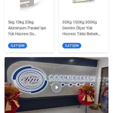
5kg 10kg 20kg
30Kg 150Kg 300Kg
Alüminyum Paralel Işın
Gerinim Ölçer Yük
Yük Hücresi Su
Hücresi Tıbbi Bebek
Geçirmez Tartı Sensörü
Terazi Düz Kiriş Ağırlık
Sensörü
İLETIŞIM
İLETIŞIM