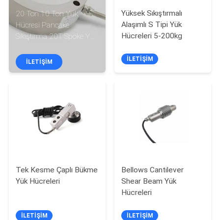
KALITE
Yüksek Sıkıştırmalı
20 Ton 10 Ton Yük
KONTROL
Alaşımlı S Tipi Yük
Hücresi Pancake
Hücreleri 5-200kg
Sıkıştırma 20T Spoke Yük
Hücresi Through Hole
BIZE
İLETIŞIM
İLETIŞIM
ULAŞIN
BIR
TEKLIF
ISTEĞI
SITE
Tek Kesme Çaplı Bükme
Bellows Cantilever
HARITASI
Yük Hücreleri
Shear Beam Yük
Hücreleri
GIZLILIK
İLETIŞIM
İLETIŞIM