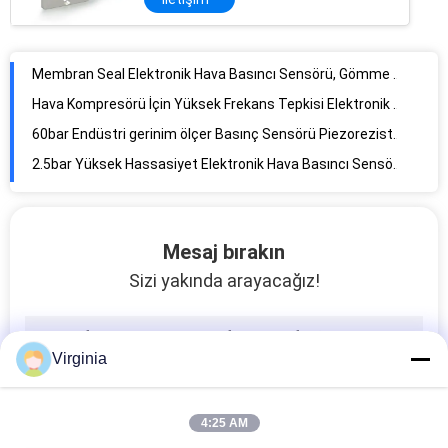
Membran Seal Elektronik Hava Basıncı Sensörü, Gömme Diyaframlı Basınç Dönüştürücü
Hava Kompresörü İçin Yüksek Frekans Tepkisi Elektronik Basınç Sensörü
60bar Endüstri gerinim ölçer Basınç Sensörü Piezorezistif Analog Çıkış
2.5bar Yüksek Hassasiyet Elektronik Hava Basıncı Sensörü Yağ Yakıt Hava Su Için 4-20 mA
Yuvarlak Gerginlik S Tipi Gerginlik Ölçer Sensörü Sıkıştırma Ve Gerginlik 1000kg 2000kg
3kg - 50kg mikro zorlanma göstergesi yük hücresi, mutfak ölçekli küçük ağırlık sensörü
Mesaj bırakın
1 T / 2 T keli strain gauge Elektronik Tartı Ekipmanları İçin Yük Hücresi Ağırlık Sensörü
Sizi yakında arayacağız!
Yüksek Hassasiyet Gerilme Ölçer Elektronik Hücre Ölçeği 100kg 200kg Için Yük Hücresi
800kg 1000kg gerginlik ölçer yük hücresi tartı, yüksek doğruluk c3 sıkıştırma yük hücresi
Korozyon Önleyici Elektronik Yük Hücresi, 2 Kg / 3kg Mutfak Terazisi Endüstriyel Yük Hücreleri
Virginia
800kg 1000kg Ölçüm Doğru Kuvvet İçin Alüminyum Alaşımlı Strain Gauge Yük Hücresi
Analog / Dijital Çıkışlı Endüstriyel Gaz Sensörleri, IP65 Yağ Yakıt Basınç Sensörü
4:25 AM
Mühendislik Makinaları İçin Paslanmaz Çelik Gaz Basınç Sensörü 2mpa / 5mpa / 10mpa / 50mpa