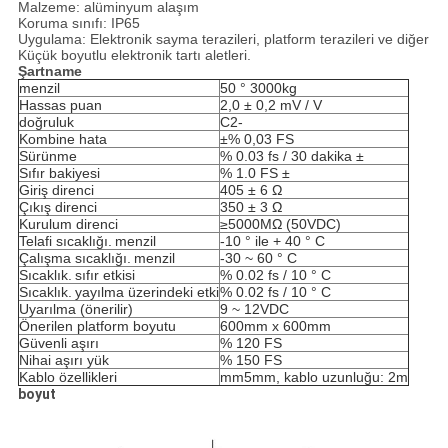
Malzeme: alüminyum alaşım
Koruma sınıfı: IP65
Uygulama: Elektronik sayma terazileri, platform terazileri ve diğer
Küçük boyutlu elektronik tartı aletleri.
Şartname
menzil
50 ° 3000kg
Hassas puan
2,0 ± 0,2 mV / V
doğruluk
C2-
Kombine hata
±% 0,03 FS
Sürünme
% 0.03 fs / 30 dakika ±
Sıfır bakiyesi
% 1.0 FS ±
Giriş direnci
405 ± 6 Ω
Çıkış direnci
350 ± 3 Ω
Kurulum direnci
≥5000MΩ (50VDC)
Telafi sıcaklığı.
menzil
-10 ° ile + 40 ° C
Çalışma sıcaklığı.
menzil
-30 ~ 60 ° C
Sıcaklık.
sıfır etkisi
% 0.02 fs / 10 ° C
Sıcaklık.
yayılma üzerindeki etki
% 0.02 fs / 10 ° C
Uyarılma (önerilir)
9 ~ 12VDC
Önerilen platform boyutu
600mm x 600mm
Güvenli aşırı
% 120 FS
Nihai aşırı yük
% 150 FS
Kablo özellikleri
mm5mm, kablo uzunluğu: 2m
boyut