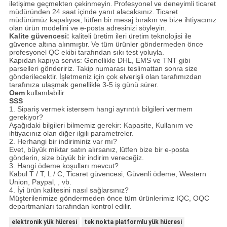
iletişime geçmekten çekinmeyin.
Profesyonel ve deneyimli ticaret
müdüründen 24 saat içinde yanıt alacaksınız.
Ticaret
müdürümüz kapalıysa, lütfen bir mesaj bırakın ve bize ihtiyacınız
olan ürün modelini ve e-posta adresinizi söyleyin.
Kalite güvencesi:
kaliteli üretim ileri üretim teknolojisi ile
güvence altına alınmıştır.
Ve tüm ürünler göndermeden önce
profesyonel QC ekibi tarafından sıkı test yoluyla.
Kapıdan kapıya servis: Genellikle DHL, EMS ve TNT gibi
parselleri göndeririz. Takip numarası teslimattan sonra size
gönderilecektir.
İşletmeniz için çok elverişli olan tarafımızdan
tarafınıza ulaşmak genellikle 3-5 iş günü sürer.
Oem
kullanılabilir
SSS
1. Sipariş vermek istersem hangi ayrıntılı bilgileri vermem
gerekiyor?
Aşağıdaki bilgileri bilmemiz gerekir: Kapasite, Kullanım ve
ihtiyacınız olan diğer ilgili parametreler.
2. Herhangi bir indiriminiz var mı?
Evet, büyük miktar satın alırsanız, lütfen bize bir e-posta
gönderin, size büyük bir indirim vereceğiz.
3. Hangi ödeme koşulları mevcut?
Kabul T / T, L / C, Ticaret güvencesi, Güvenli ödeme, Western
Union, Paypal, , vb.
4. İyi ürün kalitesini nasıl sağlarsınız?
Müşterilerimize göndermeden önce tüm ürünlerimiz IQC, OQC
departmanları tarafından kontrol edilir.
elektronik yük hücresi
tek nokta platformlu yük hücresi