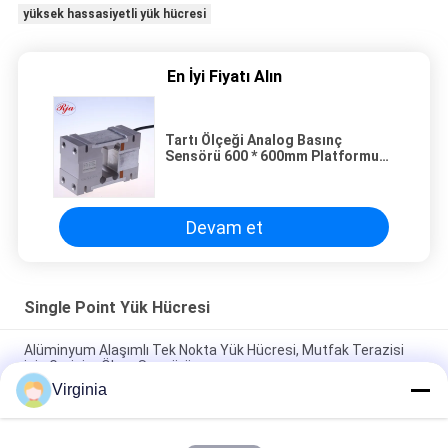
yüksek hassasiyetli yük hücresi
En İyi Fiyatı Alın
Tartı Ölçeği Analog Basınç
Sensörü 600 * 600mm Platformu
Mevcut 1000kg
Devam et
Single Point Yük Hücresi
Alüminyum Alaşımlı Tek Nokta Yük Hücresi, Mutfak Terazisi
için Gerinim Ölçer Sensörü
Virginia
2kg 3kg 5kg Mutfak Terazisi tek noktalı Yük Hücresi Analog
Çıkışı Mevcuttur