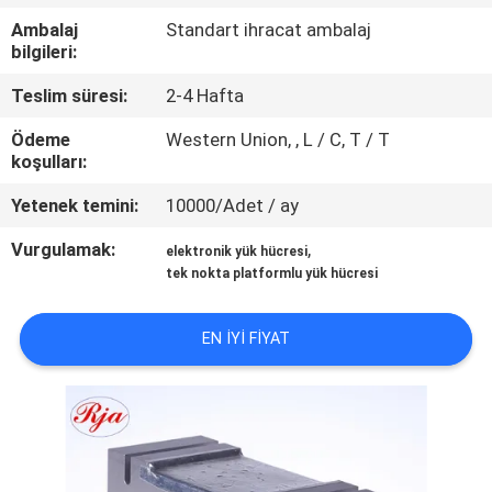
KALITE
Ambalaj
Standart ihracat ambalaj
KONTROL
bilgileri:
Teslim süresi:
2-4 Hafta
BIZE
Ödeme
Western Union, , L / C, T / T
ULAŞIN
koşulları:
Yetenek temini:
10000/Adet / ay
BIR
Vurgulamak:
,
elektronik yük hücresi
TEKLIF
tek nokta platformlu yük hücresi
ISTEĞI
EN IYI FIYAT
SITE
HARITASI
GIZLILIK