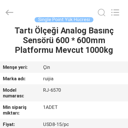
2026
Xian
Ruijia
Measurement
Instruments
Single Point Yük Hücresi
Co.,
Ltd..
All
Tartı Ölçeği Analog Basınç
EV
Rights
Reserved.
Sensörü 600 * 600mm
ÜRÜNLER
Platformu Mevcut 1000kg
VIDEOLAR
Menşe yeri:
Çin
Marka adı:
ruijia
HAKKIMIZDA
Model
RJ-6570
numarası:
FABRIKA
Min sipariş
1ADET
TURU
miktarı:
Fiyat:
USD8-15/pc