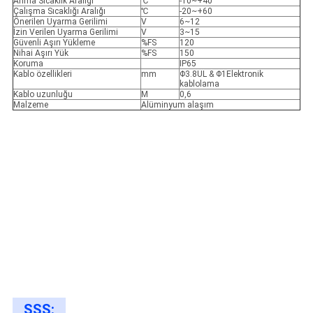
Anma Sıcaklık Aralığı
℃
-10~+40
Çalışma Sıcaklığı Aralığı
℃
-20~+60
Önerilen Uyarma Gerilimi
V
6~12
İzin Verilen Uyarma Gerilimi
V
3~15
Güvenli Aşırı Yükleme
%FS
120
Nihai Aşırı Yük
%FS
150
Koruma
IP65
Kablo özellikleri
mm
Φ3.8UL & Φ1Elektronik
kablolama
Kablo uzunluğu
M
0,6
Malzeme
Alüminyum alaşım
SSS: