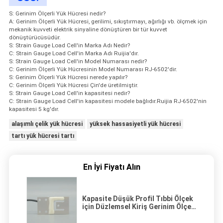
S: Gerinim Ölçerli Yük Hücresi nedir?
A: Gerinim Ölçerli Yük Hücresi, gerilimi, sıkıştırmayı, ağırlığı vb. ölçmek için
mekanik kuvveti elektrik sinyaline dönüştüren bir tür kuvvet
dönüştürücüsüdür.
S: Strain Gauge Load Cell'in Marka Adı Nedir?
C: Strain Gauge Load Cell'in Marka Adı Ruijia'dır.
S: Strain Gauge Load Cell'in Model Numarası nedir?
C: Gerinim Ölçerli Yük Hücresinin Model Numarası RJ-6502'dir.
S: Gerinim Ölçerli Yük Hücresi nerede yapılır?
C: Gerinim Ölçerli Yük Hücresi Çin'de üretilmiştir.
S: Strain Gauge Load Cell'in kapasitesi nedir?
C: Strain Gauge Load Cell'in kapasitesi modele bağlıdır.Ruijia RJ-6502'nin
kapasitesi 5 kg'dır.
alaşımlı çelik yük hücresi
yüksek hassasiyetli yük hücresi
tartı yük hücresi tartı
En İyi Fiyatı Alın
Kapasite Düşük Profil Tıbbi Ölçek
için Düzlemsel Kiriş Gerinim Ölçer
Yük Hücresi Yüksek Hassasiyet