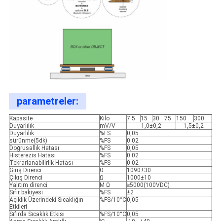
parametreler:
Kapasite
Kilo
7.5
15
30
75
150
300
Duyarlılık
mV/V
1,0±0,2
1,5±0,2
Duyarlılık
%FS
0,05
sürünme(5dk)
%FS
0.02
Doğrusallık Hatası
%FS
0,05
Histerezis Hatası
%FS
0.02
Tekrarlanabilirlik Hatası
%FS
0.02
Giriş Direnci
Ω
1090±30
Çıkış Direnci
Ω
1000±10
Yalıtım direnci
M Ω
≥5000(100VDC)
Sıfır bakiyesi
%FS
±2
Açıklık Üzerindeki Sıcaklığın
%FS/10°C
0,05
Etkileri
Sıfırda Sıcaklık Etkisi
%FS/10°C
0,05