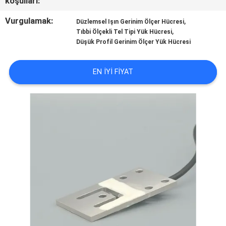
koşulları:
KALITE
KONTROL
Vurgulamak:
,
Düzlemsel Işın Gerinim Ölçer Hücresi
,
Tıbbi Ölçekli Tel Tipi Yük Hücresi
Düşük Profil Gerinim Ölçer Yük Hücresi
BIZE
ULAŞIN
EN IYI FIYAT
BIR
TEKLIF
ISTEĞI
SITE
HARITASI
GIZLILIK