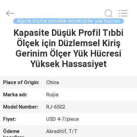
2026
Xian
Ruijia
Measurement
Instruments
Ağırlık ölçme esneklik detektörler yük hücresi
Co.,
Ltd..
All
Kapasite Düşük Profil Tıbbi
EV
Rights
Reserved.
Ölçek için Düzlemsel Kiriş
ÜRÜNLER
Gerinim Ölçer Yük Hücresi
Yüksek Hassasiyet
VIDEOLAR
Place of Origin:
China
HAKKIMIZDA
Marka adı:
Ruijia
Model Number:
RJ-6502
FABRIKA
TURU
Fiyat:
USD 4-7/piece
Ödeme
Akreditif, T/T