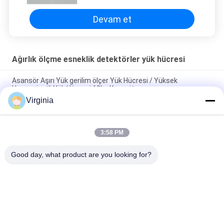
Devam et
Ağırlık ölçme esneklik detektörler yük hücresi
Asansör Aşırı Yük gerilim ölçer Yük Hücresi / Yüksek
Hassasiyetli Yük Hücresi 60kg Kapasite
Virginia
C2 / C3 Alaşımlı Çelik Gerginlik Ölçer Yük Hücresi, Vinç
Kantarları Analog Çıkışı İçin
3:58 PM
Yuvarlak Gerginlik S Tipi Gerginlik Ölçer Sensörü Sıkıştırma Ve
Gerginlik 1000kg 2000kg
Good day, what product are you looking for?
Popüler Kategoriler
Tüm
Ağırlık Ölçme 
Single Point Yük 
Esneklik Detektörler 
Hücresi
Yük Hücresi