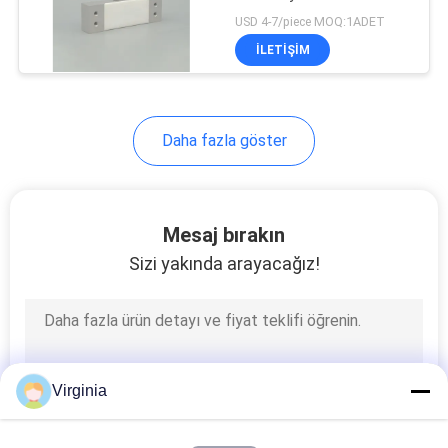
POLITIKASI
Yük Hücresi
USD 4-7/piece MOQ:1ADET
İLETIŞIM
55
Spoke Tipi Yük
Daha fazla göster
Hücresi
Mesaj bırakın
Sizi yakında arayacağız!
60
S Tipi Yük Hücresi
Virginia