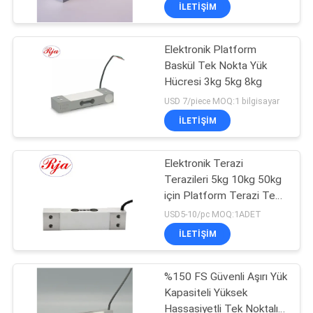
KALITE
İLETIŞIM
KONTROL
Elektronik Platform
83
Baskül Tek Nokta Yük
BIZE
Hücresi 3kg 5kg 8kg
Shear Beam Yük
ULAŞIN
USD 7/piece MOQ:1 bilgisayar
Hücresi
İLETIŞIM
BIR
TEKLIF
Elektronik Terazi
Terazileri 5kg 10kg 50kg
ISTEĞI
için Platform Terazi Tek
20
Nokta Yük Hücresi
USD5-10/pc MOQ:1ADET
SITE
Paralel Kiriş Yük
İLETIŞIM
HARITASI
Hücresi
%150 FS Güvenli Aşırı Yük
Kapasiteli Yüksek
GIZLILIK
Hassasiyetli Tek Noktalı