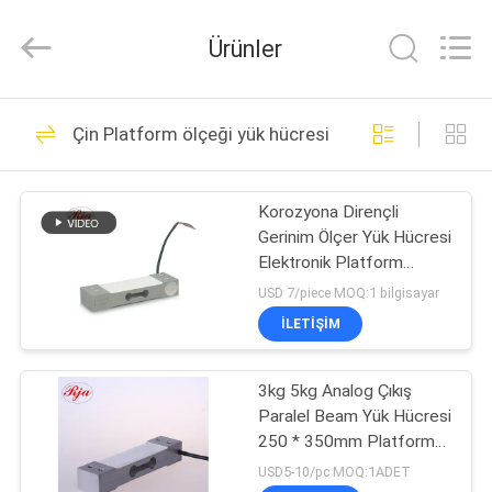
2026
Xian
Ruijia
Ürünler
Measurement
Instruments
Co.,
Ltd..
All
EV
117
Rights
Çin Platform ölçeği yük hücresi
Reserved.
Ağırlık ölçme
ÜRÜNLER
esneklik detektörler
Korozyona Dirençli
Gerinim Ölçer Yük Hücresi
yük hücresi
VIDEOLAR
Elektronik Platform
Kantarı Yük Elemanı
USD 7/piece MOQ:1 bilgisayar
HAKKIMIZDA
İLETIŞIM
95
Single Point Yük
FABRIKA
3kg 5kg Analog Çıkış
Paralel Beam Yük Hücresi
TURU
Hücresi
250 * 350mm Platform
Mevcut
USD5-10/pc MOQ:1ADET