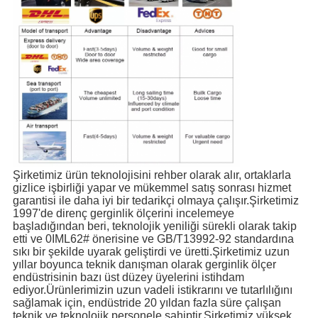
Şirketimiz ürün teknolojisini rehber olarak alır, ortaklarla
gizlice işbirliği yapar ve mükemmel satış sonrası hizmet
garantisi ile daha iyi bir tedarikçi olmaya çalışır.Şirketimiz
1997'de direnç gerginlik ölçerini incelemeye
başladığından beri, teknolojik yeniliği sürekli olarak takip
etti ve 0IML62# önerisine ve GB/T13992-92 standardına
sıkı bir şekilde uyarak geliştirdi ve üretti.Şirketimiz uzun
yıllar boyunca teknik danışman olarak gerginlik ölçer
endüstrisinin bazı üst düzey üyelerini istihdam
ediyor.Ürünlerimizin uzun vadeli istikrarını ve tutarlılığını
sağlamak için, endüstride 20 yıldan fazla süre çalışan
teknik ve teknolojik personele sahiptir.Şirketimiz yüksek