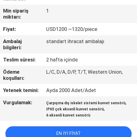
KALITE
Min sipariş
1
KONTROL
miktarı:
Fiyat:
USD1200 ~1320/piece
BIZE
Ambalaj
standart ihracat ambalajı
ULAŞIN
bilgileri:
Teslim süresi:
2 hafta içinde
BIR
TEKLIF
Ödeme
L/C, D/A, D/P, T/T, Western Union,
koşulları:
ISTEĞI
Yetenek temini:
Ayda 2000 Adet/Adet
SITE
Vurgulamak:
,
Çarpışma dış iskelet sistemi kuvvet sensörü
,
IP65 çok eksenli kuvvet sensörü
HARITASI
6 eksenli kuvvet sensörü
GIZLILIK
EN IYI FIYAT