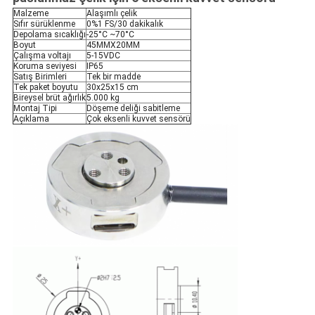
Malzeme
Alaşımlı çelik
Sıfır sürüklenme
0%1 FS/30 dakikalık
Depolama sıcaklığı
-25°C ~70°C
Boyut
45MMX20MM
Çalışma voltajı
5-15VDC
Koruma seviyesi
IP65
Satış Birimleri
Tek bir madde
Tek paket boyutu
30x25x15 cm
Bireysel brüt ağırlık
5.000 kg
Montaj Tipi
Döşeme deliği sabitleme
Açıklama
Çok eksenli kuvvet sensörü