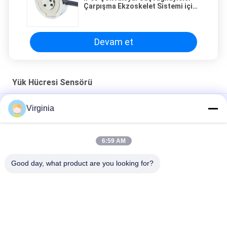
Çarpışma Ekzoskelet Sistemi için
6 Aksyal Güç Algılayıcısı Alaşım Ve
Paslanmaz Çelik
Devam et
Yük Hücresi Sensörü
Basınç Yük Hücresi, Sütun tipi, 15 ton/30 ton/50 ton - 200 ton
Virginia
Basınç Yük Hücresi, 300kg/500kg/2 ton/10 ton - 30 ton
6:59 AM
Sıkıştırma yük hücresi, 300kg/1000kg/25 ton/50 ton ile 100
ton arasında
Good day, what product are you looking for?
Popüler Kategoriler
Tüm
Ağırlık Ölçme 
Single Point Yük 
Esneklik Detektörler 
Hücresi