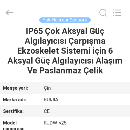
2026
Xian
Ruijia
Measurement
Instruments
Yük Hücresi Sensörü
Co.,
Ltd..
All
IP65 Çok Aksyal Güç
EV
Rights
Reserved.
Algılayıcısı Çarpışma
ÜRÜNLER
Ekzoskelet Sistemi için 6
Aksyal Güç Algılayıcısı Alaşım
VIDEOLAR
Ve Paslanmaz Çelik
HAKKIMIZDA
Menşe yeri:
Çin
Marka adı:
RUIJIA
FABRIKA
Sertifika:
CE
TURU
Model
RJDW-y25
numarası: