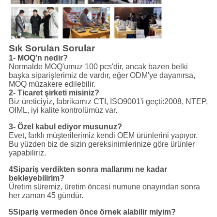
Sık Sorulan Sorular
1- MOQ'n nedir?
Normalde MOQ'umuz 100 pcs'dir, ancak bazen belki
başka siparişlerimiz de vardır, eğer ODM'ye dayanırsa,
MOQ müzakere edilebilir.
2- Ticaret şirketi misiniz?
Biz üreticiyiz, fabrikamız CTI, ISO9001'i geçti:2008, NTEP,
OIML, iyi kalite kontrolümüz var.
3- Özel kabul ediyor musunuz?
Evet, farklı müşterilerimiz kendi OEM ürünlerini yapıyor.
Bu yüzden biz de sizin gereksinimlerinize göre ürünler
yapabiliriz.
4Sipariş verdikten sonra mallarımı ne kadar
bekleyebilirim?
Üretim süremiz, üretim öncesi numune onayından sonra
her zaman 45 gündür.
5Sipariş vermeden önce örnek alabilir miyim?